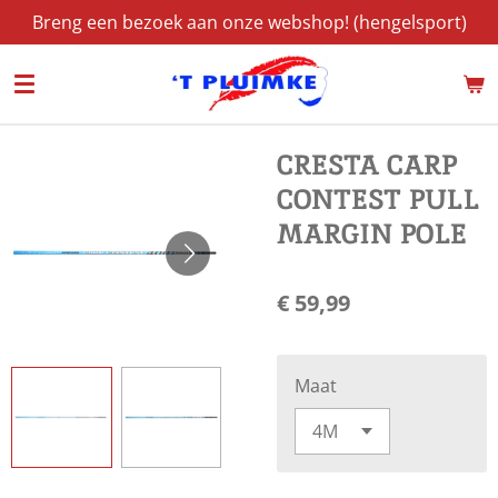
Breng een bezoek aan onze webshop! (hengelsport)
Ga
direct
naar
de
hoofdinhoud
CRESTA CARP
CONTEST PULL
MARGIN POLE
€ 59,99
Maat