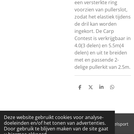
een versterkte ring
voorzien van pullerslot,
zodat het elastiek tijdens
de dril kan worden
ingekort. De Carp
Contest is verkrijgbaar in
4.0(3 delen) en 5.5m(4
delen) en uit te breiden
met en passende 2-
delige pullerkit van 2.5m.
D
D
S
D
E
E
H
E
L
E
A
L
E
L
R
E
N
E
N
Deze website gebruikt cookies voor analyse-
doeleinden en/of het tonen van advertenties.
© 2018 - 2026 'T Pluimke dierenbenodigdheden & hengelsport
Door gebruik te blijven maken van de site gaat