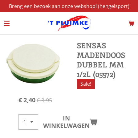
Breng een bezoek aan onze webshop! (hengelsport)
Ga
direct
naar
de
hoofdinhoud
SENSAS
MADENDOOS
DUBBEL MM
1/2L (05572)
Sale!
€ 2,40
€ 3,95
IN
WINKELWAGEN