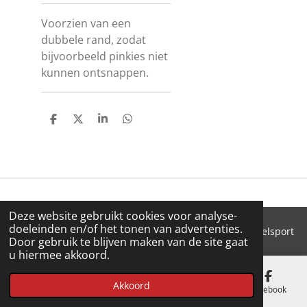
Voorzien van een
dubbele rand, zodat
bijvoorbeeld pinkies niet
kunnen ontsnappen.
D
D
S
D
E
E
H
E
L
E
A
L
E
L
R
E
N
E
N
Deze website gebruikt cookies voor analyse-
doeleinden en/of het tonen van advertenties.
© 2018 - 2026 'T Pluimke dierenbenodigdheden & hengelsport
Door gebruik te blijven maken van de site gaat
u hiermee akkoord.
Akkoord
E-mailadres
Telefoonnummer
Kaart
Facebook