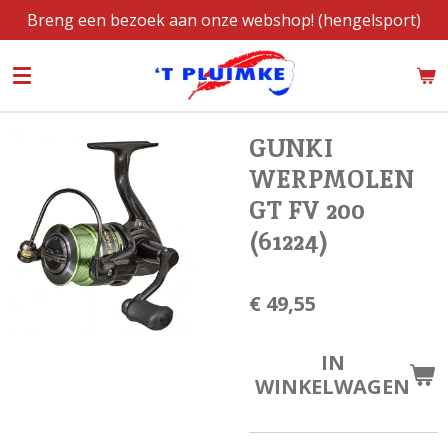
Breng een bezoek aan onze webshop! (hengelsport)
Ga
direct
naar
de
hoofdinhoud
GUNKI
WERPMOLEN
GT FV 200
(61224)
€ 49,55
IN
WINKELWAGEN