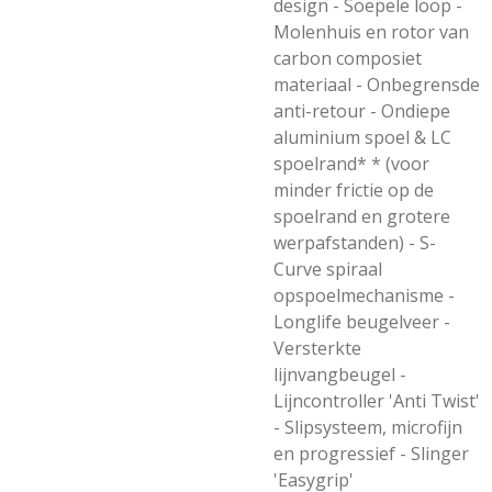
design - Soepele loop -
Molenhuis en rotor van
carbon composiet
materiaal - Onbegrensde
anti-retour - Ondiepe
aluminium spoel & LC
spoelrand* * (voor
minder frictie op de
spoelrand en grotere
werpafstanden) - S-
Curve spiraal
opspoelmechanisme -
Longlife beugelveer -
Versterkte
lijnvangbeugel -
Lijncontroller 'Anti Twist'
- Slipsysteem, microfijn
en progressief - Slinger
'Easygrip'