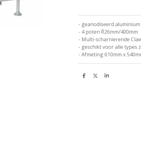
- geanodiseerd aluminium 
- 4 poten Ř26mm/400mm
- Multi-scharnierende Cla
- geschikt voor alle types
- Afmeting 610mm x 540
D
D
S
E
E
H
L
E
A
E
L
R
N
E