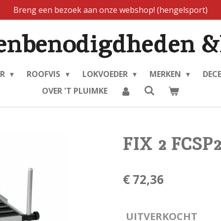
Breng een bezoek aan onze webshop! (hengelsport)
enbenodigdheden &
ER
ROOFVIS
LOKVOEDER
MERKEN
DEC
OVER 'T PLUIMKE
FIX 2 FCS
€ 72,36
UITVERKOCHT