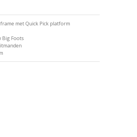
frame met Quick Pick platform
w Big Foots
 zitmanden
mm