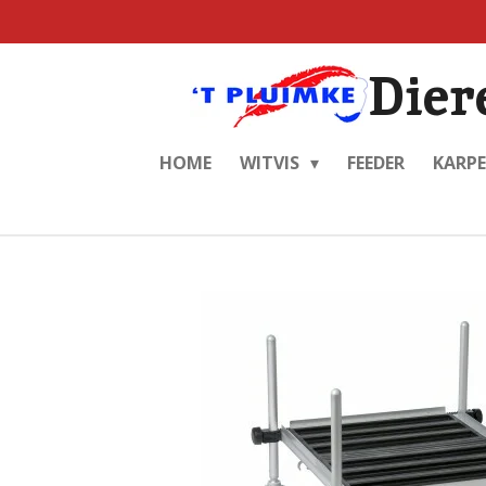
Ga
direct
Dier
naar
de
hoofdinhoud
HOME
WITVIS
FEEDER
KARP