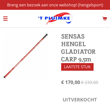
Breng een bezoek aan onze webshop! (hengelsport)
Ga
direct
naar
de
hoofdinhoud
SENSAS
HENGEL
GLADIATOR
CARP 9,5m
LAATSTE STUK
€ 170,00
€ 239,00
UITVERKOCHT