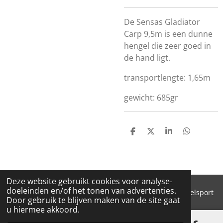
De Sensas Gladiator
Carp 9,5m is een dunne
hengel die zeer goed in
de hand ligt.
transportlengte: 1,65m
gewicht: 685gr
D
D
S
D
E
E
H
E
L
E
A
L
E
L
R
E
N
E
N
Deze website gebruikt cookies voor analyse-
doeleinden en/of het tonen van advertenties.
© 2018 - 2026 'T Pluimke dierenbenodigdheden & hengelsport
Door gebruik te blijven maken van de site gaat
u hiermee akkoord.