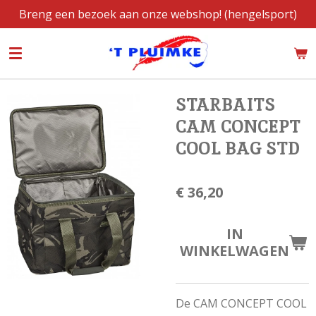
Breng een bezoek aan onze webshop! (hengelsport)
Ga
direct
naar
de
hoofdinhoud
STARBAITS
CAM CONCEPT
COOL BAG STD
€ 36,20
IN
WINKELWAGEN
De CAM CONCEPT COOL