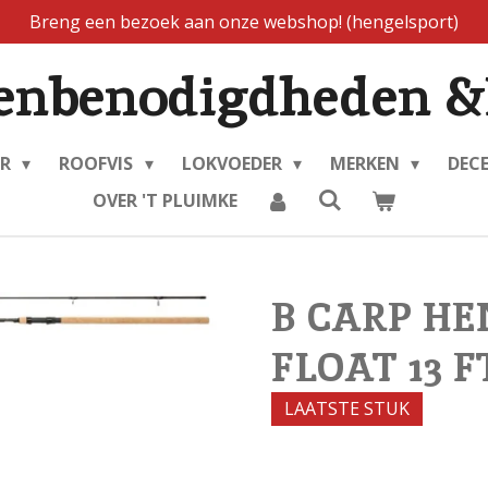
Breng een bezoek aan onze webshop! (hengelsport)
enbenodigdheden &
ER
ROOFVIS
LOKVOEDER
MERKEN
DEC
OVER 'T PLUIMKE
B CARP HE
FLOAT 13 F
LAATSTE STUK