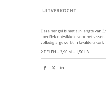
UITVERKOCHT
Deze hengel is met zijn
lengte van 3
specifiek
ontwikkeld voor het vissen
volledig afgewerkt in
kwaliteitskurk.
2 DELEN – 3,90 M – 1,50 LB
D
D
S
E
E
H
L
E
A
E
L
R
N
E