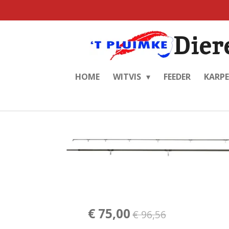
Ga
direct
Dier
naar
de
hoofdinhoud
HOME
WITVIS
FEEDER
KARP
€ 75,00
€ 96,56