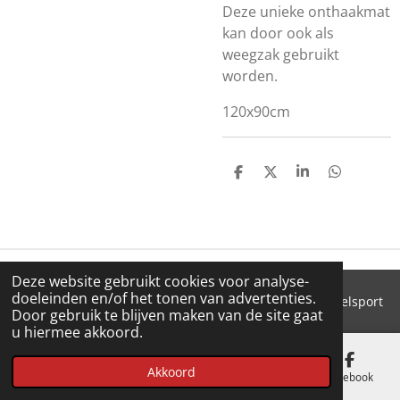
Deze unieke onthaakmat
kan door ook als
weegzak gebruikt
worden.
120x90cm
D
D
S
D
E
E
H
E
L
E
A
L
E
L
R
E
N
E
N
Deze website gebruikt cookies voor analyse-
doeleinden en/of het tonen van advertenties.
© 2018 - 2026 'T Pluimke dierenbenodigdheden & hengelsport
Door gebruik te blijven maken van de site gaat
u hiermee akkoord.
Akkoord
E-mailadres
Telefoonnummer
Kaart
Facebook