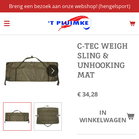
Breng een bezoek aan onze webshop! (hengelsport)
Ga
direct
naar
de
hoofdinhoud
C-TEC WEIGH
SLING &
UNHOOKING
MAT
€ 34,28
IN
WINKELWAGEN