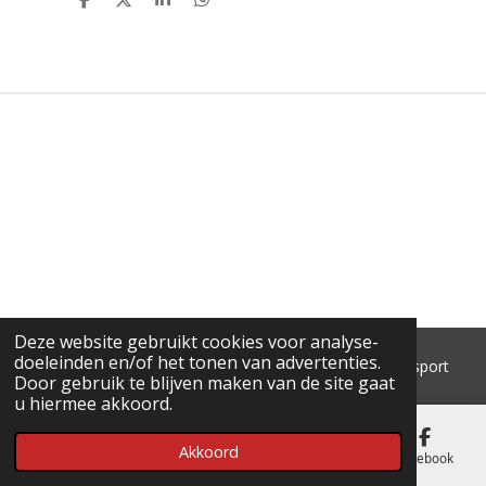
D
D
S
D
E
E
H
E
L
E
A
L
E
L
R
E
N
E
N
Deze website gebruikt cookies voor analyse-
doeleinden en/of het tonen van advertenties.
© 2018 - 2026 'T Pluimke dierenbenodigdheden & hengelsport
Door gebruik te blijven maken van de site gaat
u hiermee akkoord.
Akkoord
E-mailadres
Telefoonnummer
Kaart
Facebook