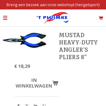
Breng een bezoek aan onze webshop! (hengelsport)
Ga
direct
naar
de
hoofdinhoud
MUSTAD
HEAVY-DUTY
ANGLER'S
PLIERS 8"
€ 18,29
IN
WINKELWAGEN