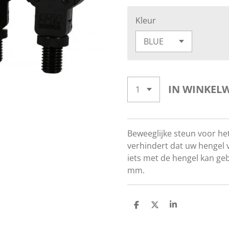
Kleur
IN WINKEL
Beweeglijke steun voor h
verhindert dat uw hengel v
iets met de hengel kan ge
mm.
D
D
S
E
E
H
L
E
A