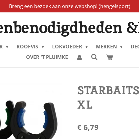
Breng een bezoek aan onze webshop! (hengelsport)
enbenodigdheden &
ER
ROOFVIS
LOKVOEDER
MERKEN
DE
OVER 'T PLUIMKE
STARBAITS
XL
€ 6,79