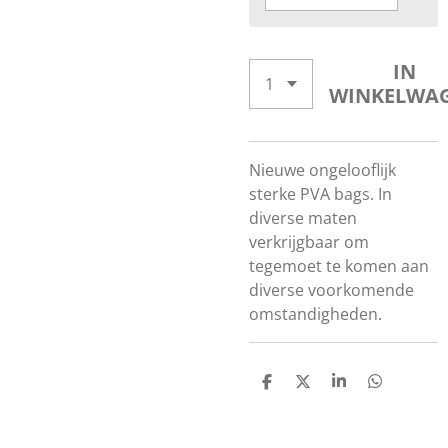
IN
WINKELWA
Nieuwe ongelooflijk
sterke PVA bags. In
diverse maten
verkrijgbaar om
tegemoet te komen aan
diverse voorkomende
omstandigheden.
D
D
S
D
E
E
H
E
L
E
A
L
E
L
R
E