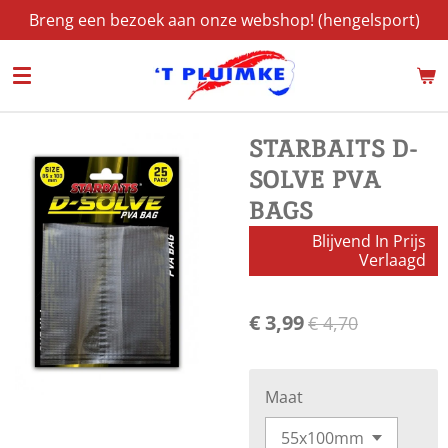
Breng een bezoek aan onze webshop! (hengelsport)
Ga
direct
naar
de
hoofdinhoud
STARBAITS D-
SOLVE PVA
BAGS
Blijvend In Prijs
Verlaagd
€ 3,99
€ 4,70
Maat