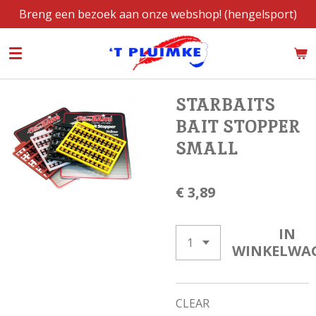
Breng een bezoek aan onze webshop! (hengelsport)
Ga
direct
naar
de
hoofdinhoud
STARBAITS
BAIT STOPPER
SMALL
€ 3,89
IN
WINKELWA
CLEAR