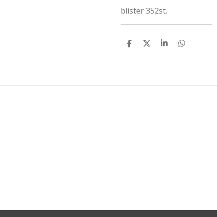
blister 352st.
D
D
S
D
E
E
H
E
L
E
A
L
E
L
R
E
N
E
N