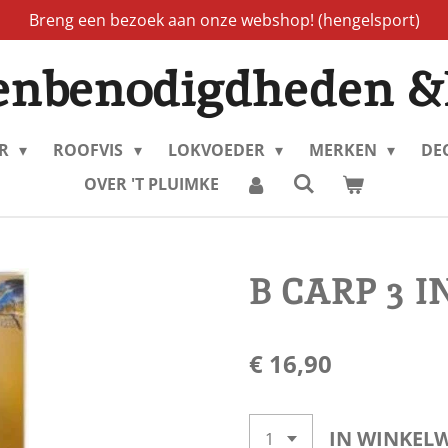
Breng een bezoek aan onze webshop! (hengelsport)
enbenodigdheden &
ER
ROOFVIS
LOKVOEDER
MERKEN
DE
OVER 'T PLUIMKE
B CARP 3 I
€ 16,90
IN WINKEL