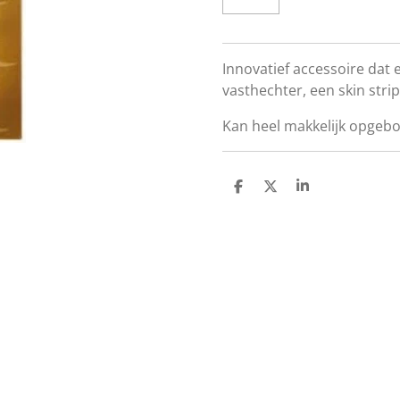
Innovatief accessoire dat
vasthechter, een skin str
Kan heel makkelijk opgeb
D
D
S
E
E
H
L
E
A
E
L
R
N
E