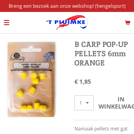
Breng een bezoek aan onze webshop! (hengelsport)
Ga
direct
naar
de
hoofdinhoud
B CARP POP-UP
PELLETS 6mm
ORANGE
€ 1,85
IN
WINKELWA
Namaak pellets met gat