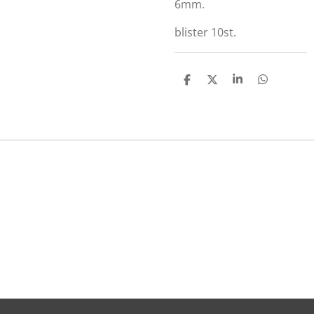
6mm.
blister 10st.
D
D
S
D
E
E
H
E
L
E
A
L
E
L
R
E
N
E
N