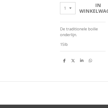
IN
WINKELWA
De traditionele boilie
onderlijn.
15lb
D
D
S
D
E
E
H
E
L
E
A
L
E
L
R
E
N
E
N