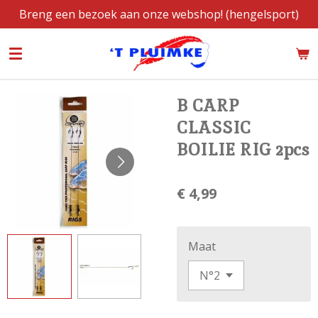
Breng een bezoek aan onze webshop! (hengelsport)
Ga
direct
naar
de
hoofdinhoud
B CARP
CLASSIC
BOILIE RIG 2pcs
€ 4,99
Maat