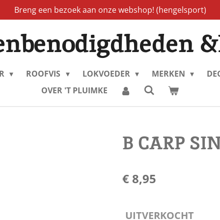
Breng een bezoek aan onze webshop! (hengelsport)
enbenodigdheden &
ER
ROOFVIS
LOKVOEDER
MERKEN
DE
OVER 'T PLUIMKE
B CARP SI
€ 8,95
UITVERKOCHT