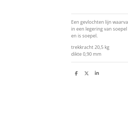
Een gevlochten lijn waarv
in een legering van soepel 
en is soepel.
trekkracht 20,5 kg
dikte 0,90 mm
D
D
S
E
E
H
L
E
A
E
L
R
N
E