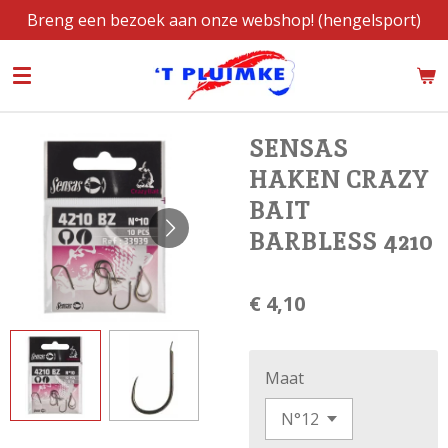
Breng een bezoek aan onze webshop! (hengelsport)
Ga
direct
naar
de
hoofdinhoud
SENSAS
HAKEN CRAZY
BAIT
BARBLESS 4210
€ 4,10
Maat