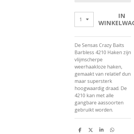
IN
WINKELWA
De Sensas Crazy Baits
Barbless 4210 Haken zijn
vlijmscherpe
weerhaakloze haken,
gemaakt van relatief dun
maar supersterk
hoogwaardig draad. De
4210 kan met alle
gangbare aassoorten
gebruikt worden.
D
D
S
D