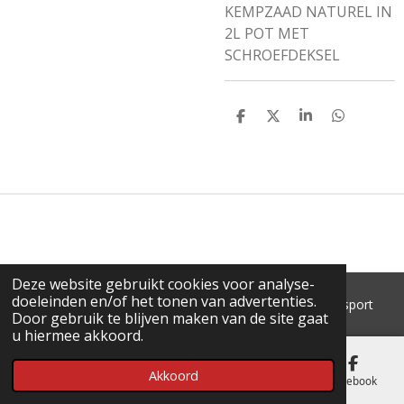
KEMPZAAD NATUREL IN
2L POT MET
SCHROEFDEKSEL
D
D
S
D
E
E
H
E
L
E
A
L
E
L
R
E
N
E
N
Deze website gebruikt cookies voor analyse-
doeleinden en/of het tonen van advertenties.
© 2018 - 2026 'T Pluimke dierenbenodigdheden & hengelsport
Door gebruik te blijven maken van de site gaat
u hiermee akkoord.
Akkoord
E-mailadres
Telefoonnummer
Kaart
Facebook