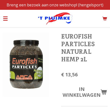
Breng een bezoek aan onze webshop! (hengelsport)
Ga
direct
naar
de
hoofdinhoud
EUROFISH
PARTICLES
NATURAL
HEMP 2L
€ 13,56
IN
WINKELWAGEN