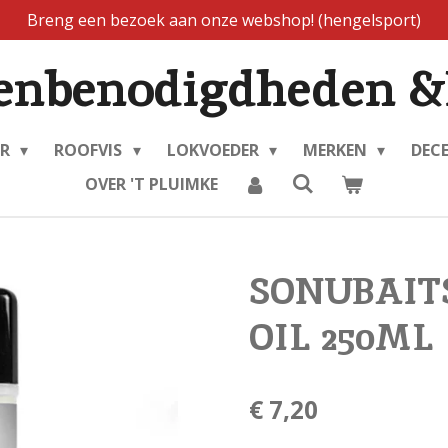
Breng een bezoek aan onze webshop! (hengelsport)
enbenodigdheden &
ER
ROOFVIS
LOKVOEDER
MERKEN
DEC
OVER 'T PLUIMKE
SONUBAITS
OIL 250ML
€ 7,20