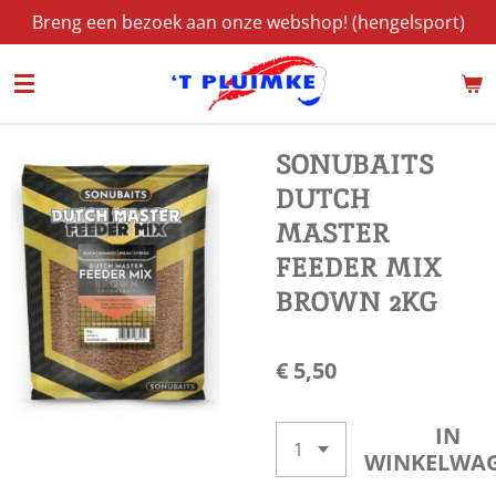
Breng een bezoek aan onze webshop! (hengelsport)
Ga
direct
naar
de
hoofdinhoud
SONUBAITS
DUTCH
MASTER
FEEDER MIX
BROWN 2KG
€ 5,50
IN
WINKELWA