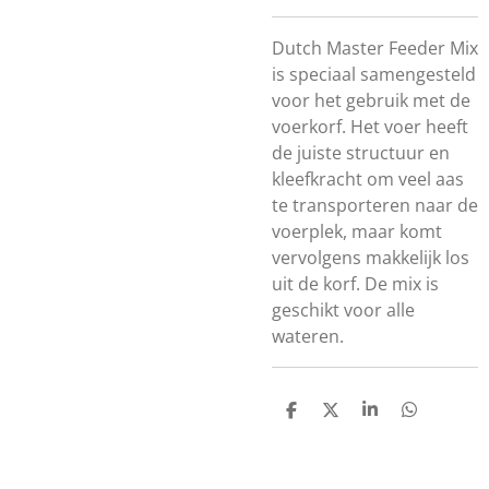
Dutch Master Feeder Mix
is speciaal samengesteld
voor het gebruik met de
voerkorf. Het voer heeft
de juiste structuur en
kleefkracht om veel aas
te transporteren naar de
voerplek, maar komt
vervolgens makkelijk los
uit de korf. De mix is
geschikt voor alle
wateren.
D
D
S
D
E
E
H
E
L
E
A
L
E
L
R
E
N
E
N