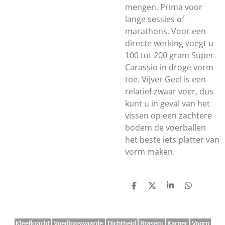
mengen. Prima voor
lange sessies of
marathons. Voor een
directe werking voegt u
100 tot 200 gram Super
Carassio in droge vorm
toe. Vijver Geel is een
relatief zwaar voer, dus
kunt u in geval van het
vissen op een zachtere
bodem de voerballen
het beste iets platter van
vorm maken.
D
D
S
D
E
E
H
E
L
E
A
L
E
L
R
E
N
E
N