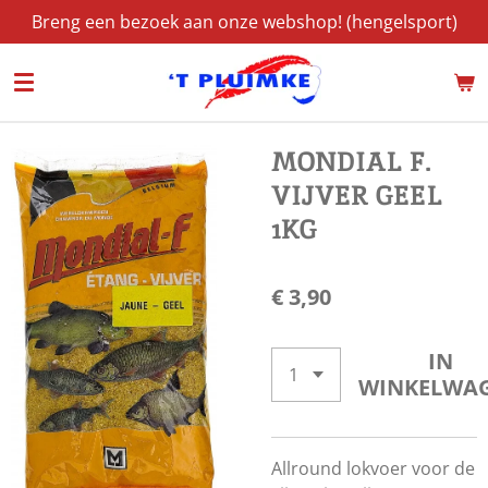
Breng een bezoek aan onze webshop! (hengelsport)
Ga
direct
naar
de
hoofdinhoud
MONDIAL F.
VIJVER GEEL
1KG
€ 3,90
IN
WINKELWA
Allround lokvoer voor de