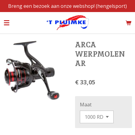
Breng een bezoek aan onze webshop! (hengelsport)
Ga
direct
naar
de
hoofdinhoud
ARCA
WERPMOLEN
AR
€ 33,05
Maat