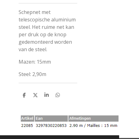
Schepnet met
telescopische aluminium
steel. Het ruime net kan
per druk op de knop
gedemonteerd worden
van de steel.
Mazen: 15mm
Steel: 2,90m
D
D
S
D
E
E
H
E
L
E
A
L
E
L
R
E
N
E
N