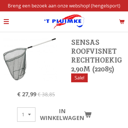
Breng een bezoek aan onze webshop! (hengelsport)
Ga
direct
naar
de
hoofdinhoud
SENSAS
ROOFVISNET
RECHTHOEKIG
2,90M (22085)
Sale!
€ 27,99
€ 38,85
IN
WINKELWAGEN