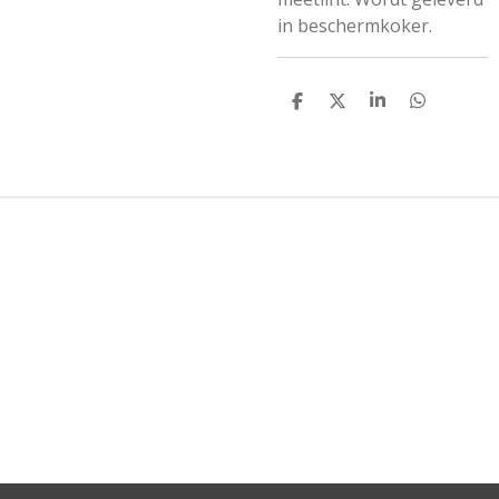
in beschermkoker.
D
D
S
D
E
E
H
E
L
E
A
L
E
L
R
E
N
E
N