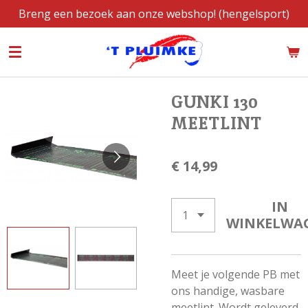
Breng een bezoek aan onze webshop! (hengelsport)
Ga
direct
naar
de
hoofdinhoud
GUNKI 130
MEETLINT
€ 14,99
IN
WINKELWA
Meet je volgende PB met
ons handige, wasbare
meetlint. Wordt geleverd