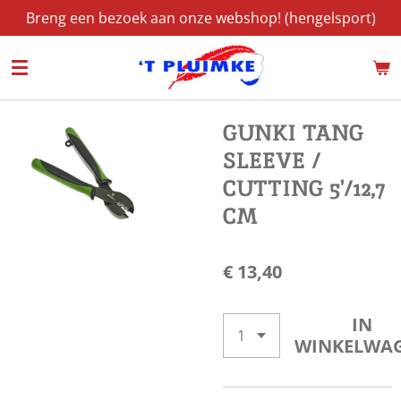
Breng een bezoek aan onze webshop! (hengelsport)
Ga
direct
naar
de
hoofdinhoud
GUNKI TANG
SLEEVE /
CUTTING 5'/12,7
CM
€ 13,40
IN
WINKELWA