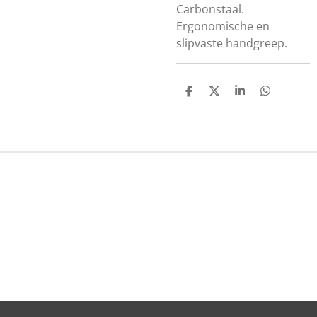
Carbonstaal.
Ergonomische en
slipvaste handgreep.
D
D
S
D
E
E
H
E
L
E
A
L
E
L
R
E
N
E
N