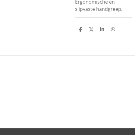
Ergonomische en
slipvaste handgreep.
D
D
S
D
E
E
H
E
L
E
A
L
E
L
R
E
N
E
N