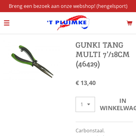
Breng een bezoek aan onze webshop! (hengelsport)
Ga
direct
naar
de
hoofdinhoud
GUNKI TANG
MULTI 7'/18CM
(46429)
€ 13,40
IN
WINKELWA
Carbonstaal.