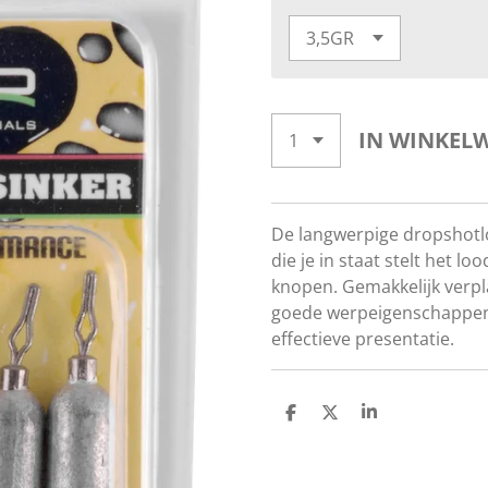
IN WINKEL
De langwerpige dropshotloo
die je in staat stelt het l
knopen. Gemakkelijk verp
goede werpeigenschappen 
effectieve presentatie.
D
D
S
E
E
H
L
E
A
E
L
R