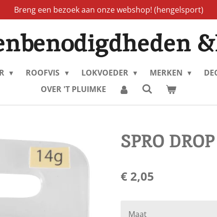
Breng een bezoek aan onze webshop! (hengelsport)
enbenodigdheden &
ER
ROOFVIS
LOKVOEDER
MERKEN
DE
OVER 'T PLUIMKE
SPRO DROP
€ 2,05
Maat