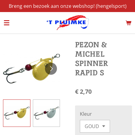
Breng een bezoek aan onze webshop! (hengelsport)
Ga
direct
naar
de
hoofdinhoud
PEZON &
MICHEL
SPINNER
RAPID S
€ 2,70
Kleur