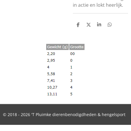
in actie en lokt heerlijk.
D
D
S
D
E
E
H
E
L
E
A
L
E
L
R
E
N
E
N
© 2018 - 2026 'T Pluimke dierenbenodigdheden & hengelsport