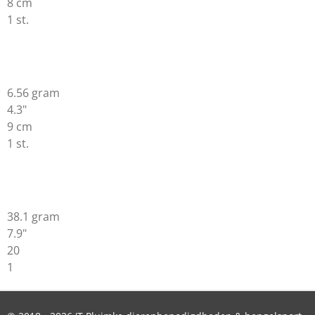
8 cm
1 st.
6.56 gram
4.3"
9 cm
1 st.
38.1 gram
7.9"
20
1