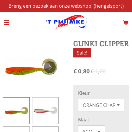
Breng een bezoek aan onze webshop! (hengelsport)
Ga
direct
naar
de
hoofdinhoud
GUNKI CLIPPER
Sale!
€ 0,80
€ 1,00
Kleur
Maat