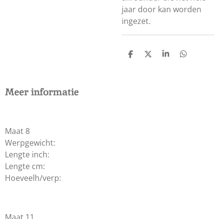
jaar door kan worden
ingezet.
D
D
S
D
E
E
H
E
L
E
A
L
E
L
R
E
N
E
N
Meer informatie
Maat 8
Werpgewicht:
Lengte inch:
Lengte cm:
Hoeveelh/verp:
Maat 11