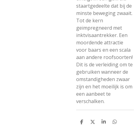
staartgedeelte dat bij de
minste beweging zwaait.
Tot de kern
geïmpregneerd met
inktvisaantrekker. Een
moordende attractie
voor baars en een scala
aan andere roofsoorten!
Dit is de verleiding om te
gebruiken wanneer de
omstandigheden zwaar
zijn en het moeilijk is om
een aanbeet te
verschalken.
D
D
S
D
E
E
H
E
L
E
A
L