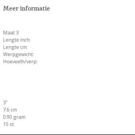
E
L
R
E
N
E
N
Meer informatie
Maat 3
Lengte inch:
Lengte cm:
Werpgewicht:
Hoeveelh/verp:
3"
7.6 cm
0.90 gram
15 st.