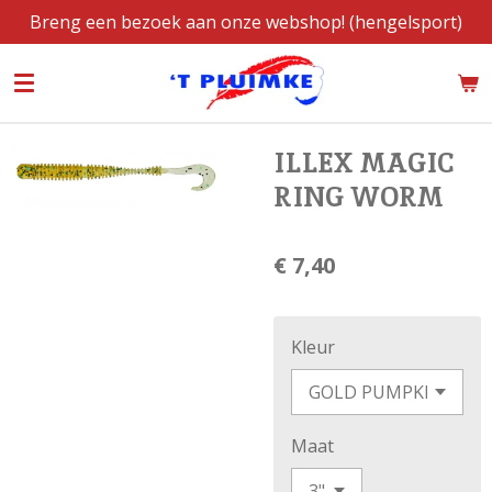
Breng een bezoek aan onze webshop! (hengelsport)
Ga
direct
naar
de
hoofdinhoud
ILLEX MAGIC
RING WORM
€ 7,40
Kleur
Maat