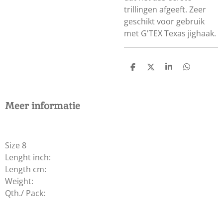
trillingen afgeeft. Zeer
geschikt voor gebruik
met G'TEX Texas jighaak.
D
D
S
D
E
E
H
E
L
E
A
L
E
L
R
E
N
E
N
Meer informatie
Size 8
Lenght inch:
Length cm:
Weight:
Qth./ Pack: