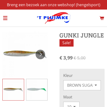
Breng een bezoek aan onze webshop! (hengelsport)
Ga
direct
naar
de
hoofdinhoud
GUNKI JUNGLE
Sale!
€ 3,99
€ 5,00
Kleur
Maat